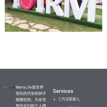
MerryLife是世界
哈萨克斯坦IRM医院
Services
领先的代孕和卵子
2024 年 7 月 9 日
没有评论
三代试管婴儿
捐赠机构，为全世
哈萨克斯坦IRM医院位于阿拉木图，是一家
界的夫妇和个人圆