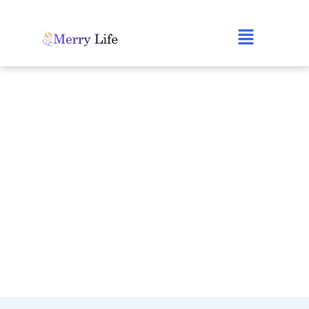
跳
至
Main
内
容
Menu
吉尔吉斯斯坦代孕/供卵
Home
-
服务介绍