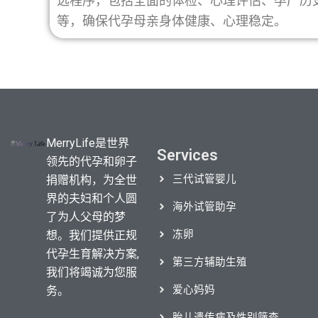
选程序，包括全面的体检、心理评估、孕产历
等，确保代孕母亲身体健康、心理稳定。
MerryLife是世界
Services
领先的代孕和卵子
三代试管婴儿
捐赠机构，为全世
界的夫妇和个人圆
海外试管助孕
了为人父母的梦
冻卵
想。我们提供正规
代孕生育解决方案,
第三方辅助生殖
我们将竭诚为您服
爱心妈妈
务。
胎儿遗传病及性别筛查